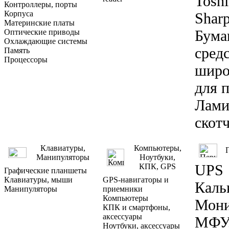
Toshi
Контроллеры, порты
Корпуса
Shar
Материнские платы
Бума
Оптические приводы
Охлаждающие системы
средс
Память
Процессоры
широ
для 
Лами
скот
Клавиатуры,
Компьютеры,
Манипуляторы
Ноутбуки,
UPS
КПК, GPS
Графические планшеты
Клавиатуры, мыши
GPS-навигаторы и
Каль
Манипуляторы
приемники
Компьютеры
Мон
КПК и смартфоны,
аксессуары
МФУ,
Ноутбуки, аксессуары