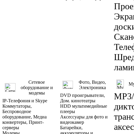
Прое
Экра
доск
Скан
Теле
Шред
лами
Сетевое
Фото, Видео,
Му
оборудование и
Электроника
модемы
MP3/
DVD проигрыватели,
IP-Телефония и Skype
Дом. кинотеатры
дикт
Коммутаторы,
HDD мультимедийные
Беспроводное
плееры
тран
оборудование, Медиа
Аксессуары для фото и
конвертеры, Принт-
видеокамер
аксе
серверы
Батарейки,
Модемы
аккумуляторы и