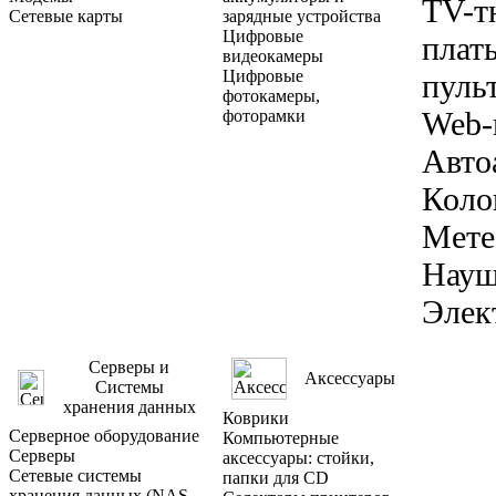
TV-т
Сетевые карты
зарядные устройства
Цифровые
плат
видеокамеры
Цифровые
пуль
фотокамеры,
Web-
фоторамки
Авто
Коло
Мете
Науш
Элек
Серверы и
Аксессуары
Системы
хранения данных
Коврики
Серверное оборудование
Компьютерные
Серверы
аксессуары: стойки,
Сетевые системы
папки для CD
хранения данных (NAS-