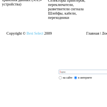
Селекторы принтеров,
устройства)
переключатели,
разветвители сигнала
Шлейфы, кабели,
переходники
Copyright ©
Best Select
2009
Главная
|
До
на сайте
в интернете