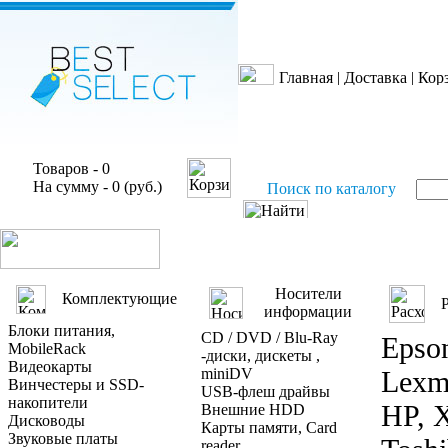
Главная
|
Доставка
|
Кор
Товаров - 0
На сумму - 0 (руб.)
Поиск по каталогу
Носители
Комплектующие
информации
Блоки питания,
CD / DVD / Blu-Ray
Epson
MobileRack
-диски, дискеты ,
Видеокарты
miniDV
Lexm
Винчестеры и SSD-
USB-флеш драйвы
накопители
HP, 
Внешние HDD
Дисководы
Карты памяти, Card
Звуковые платы
reader